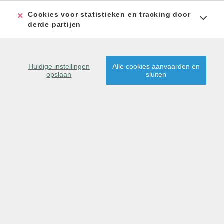
Cookies voor statistieken en tracking door
derde partijen
Huidige instellingen
Alle cookies aanvaarden en
opslaan
sluiten
exlusieve