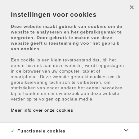
×
Instellingen voor cookies
Deze website maakt gebruik van cookies om de
website te analyseren en het gebruiksgemak te
vergroten. Door gebruik te maken van deze
website geeft u toestemming voor het gebruik
van cookies.
Terug naar overzicht
Een cookie is een klein tekstbestand dat, bij het
eerste bezoek aan deze website, wordt opgeslagen
in de browser van uw computer, tablet of
smartphone. Deze website gebruikt cookies om de
gebruikservaring technisch te verbeteren, om
NORDEE
statistieken van onder andere het aantal bezoeken
bij te houden en om uw bezoek aan deze website
APPARTEMENTEN
verder op te volgen op sociale media.
Unescostraat 2, 8450 Bredene
Meer info over onze cookies
Prijs vanaf € 215 000
Functionele cookies