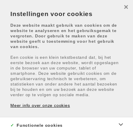
×
Instellingen voor cookies
Deze website maakt gebruik van cookies om de
website te analyseren en het gebruiksgemak te
vergroten. Door gebruik te maken van deze
website geeft u toestemming voor het gebruik
van cookies.
Terug naar overzicht
Een cookie is een klein tekstbestand dat, bij het
eerste bezoek aan deze website, wordt opgeslagen
in de browser van uw computer, tablet of
smartphone. Deze website gebruikt cookies om de
gebruikservaring technisch te verbeteren, om
RESIDENTIE SINT PAULUS
statistieken van onder andere het aantal bezoeken
bij te houden en om uw bezoek aan deze website
Sint-Paulusstraat 10, 8400
verder op te volgen op sociale media.
Oostende
Meer info over onze cookies
Prijs vanaf € 255 000
Functionele cookies